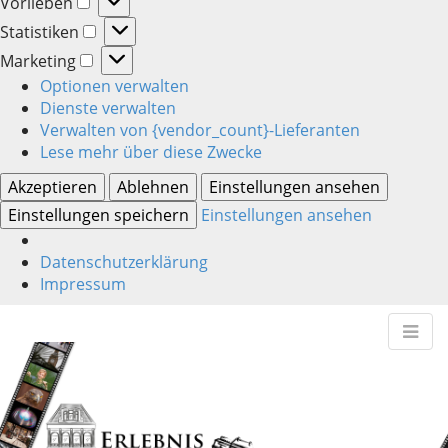
Vorlieben
Vorlieben
Statistiken
Statistiken
Marketing
Marketing
Optionen verwalten
Dienste verwalten
Verwalten von {vendor_count}-Lieferanten
Lese mehr über diese Zwecke
Akzeptieren
Ablehnen
Einstellungen ansehen
Einstellungen speichern
Einstellungen ansehen
Datenschutzerklärung
Impressum
M
S
erlebnisphotogra
k
a
i
i
p
n
hanseatisch – persönlich – individuell
t
m
o