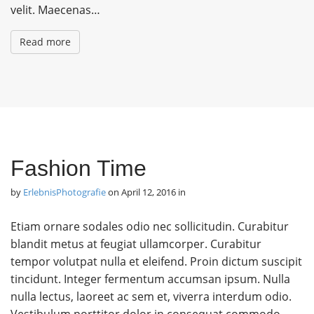
velit. Maecenas…
Read more
Fashion Time
by
ErlebnisPhotografie
on
April 12, 2016
in
Etiam ornare sodales odio nec sollicitudin. Curabitur
blandit metus at feugiat ullamcorper. Curabitur
tempor volutpat nulla et eleifend. Proin dictum suscipit
tincidunt. Integer fermentum accumsan ipsum. Nulla
nulla lectus, laoreet ac sem et, viverra interdum odio.
Vestibulum porttitor dolor in consequat commodo.