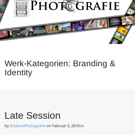
e
c
o
n
n
u
t
e
n
t
Werk-Kategorien:
Branding &
Identity
Late Session
by
ErlebnisPhotografie
on
Februar 5, 2018
in