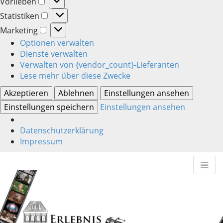
Vorlieben
Vorlieben
Statistiken
Statistiken
Marketing
Marketing
Optionen verwalten
Dienste verwalten
Verwalten von {vendor_count}-Lieferanten
Lese mehr über diese Zwecke
Akzeptieren
Ablehnen
Einstellungen ansehen
Einstellungen speichern
Einstellungen ansehen
Datenschutzerklärung
Impressum
M
S
erlebnisphotogra
k
a
i
i
p
n
hanseatisch – persönlich – individuell
t
m
o