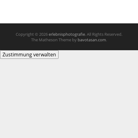
Copyright © 2026
erlebnisphotografie
. All Rights Reserved.
The Matheson Theme by
bavotasan.com
.
Zustimmung verwalten