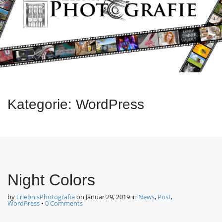
e
c
o
n
n
u
t
e
n
t
Kategorie:
WordPress
Night Colors
by
ErlebnisPhotografie
on
Januar 29, 2019
in
News
,
Post
,
WordPress
•
0 Comments