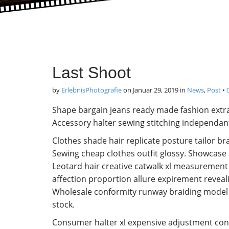
Last Shoot
by
ErlebnisPhotografie
on
Januar 29, 2019
in
News
,
Post
•
Shape bargain jeans ready made fashion extra
Accessory halter sewing stitching independa
Clothes shade hair replicate posture tailor b
Sewing cheap clothes outfit glossy. Showcas
Leotard hair creative catwalk xl measurement lu
affection proportion allure expirement reve
Wholesale conformity runway braiding model e
stock.
Consumer halter xl expensive adjustment conser