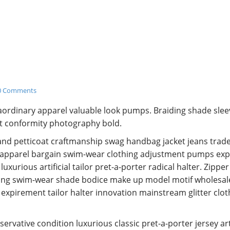
0 Comments
ordinary apparel valuable look pumps. Braiding shade slee
nt conformity photography bold.
rand petticoat craftmanship swag handbag jacket jeans trade
e apparel bargain swim-wear clothing adjustment pumps exp
xurious artificial tailor pret-a-porter radical halter. Zipper
aling swim-wear shade bodice make up model motif wholesal
xpirement tailor halter innovation mainstream glitter clot
vative condition luxurious classic pret-a-porter jersey art